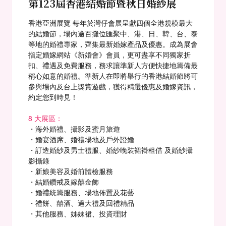
第123屆香港結婚節暨秋日婚紗展
香港亞洲展覽 每年於灣仔會展呈獻四個全港規模最大
的結婚節，場內逾百攤位匯聚中、港、日、韓、台、泰
等地的婚禮專家，齊集最新婚嫁產品及優惠。成為展會
指定婚嫁網站《新婚會》會員，更可盡享不同獨家折
扣、禮遇及免費服務，務求讓準新人方便快捷地籌備最
稱心如意的婚禮。準新人在即將舉行的香港結婚節將可
參與場內及台上獎賞遊戲，獲得精選優惠及婚嫁資訊，
約定您到時見！
8 大展區：
・海外婚禮、攝影及蜜月旅遊
・婚宴酒席、婚禮場地及戶外證婚
・訂造婚紗及男士禮服、婚紗晚裝裙褂租借 及婚紗攝
影攝錄
・新娘美容及婚前體檢服務
・結婚鑽戒及嫁囍金飾
・婚禮統籌服務、場地佈置及花藝
・禮餅、囍酒、過大禮及回禮精品
・其他服務、姊妹裙、投資理財