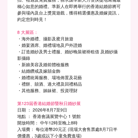
稱心如意的婚禮。準新人在即將舉行的香港結婚節將可
參與場內及台上獎賞遊戲，獲得精選優惠及婚嫁資訊，
約定您到時見！
8 大展區：
・海外婚禮、攝影及蜜月旅遊
・婚宴酒席、婚禮場地及戶外證婚
・訂造婚紗及男士禮服、婚紗晚裝裙褂租借 及婚紗攝
影攝錄
・新娘美容及婚前體檢服務
・結婚鑽戒及嫁囍金飾
・婚禮統籌服務、場地佈置及花藝
・禮餅、囍酒、過大禮及回禮精品
・其他服務、姊妹裙、投資理財
第123屆香港結婚節暨秋日婚紗展
日期 ： 2026年8月7至9日
地點 ： 香港會議展覽中心 1 號館
開放時間： 中午12時至晚上8時
入場費： 每位港幣20元正 (現場大會售票處8月7日半
價優惠，3歲或以下小童免費進場)