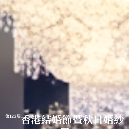
香港結婚節暨秋日婚紗
第123屆