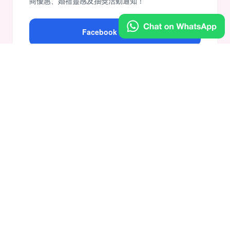
商優惠、婚禮靈感及抽獎活動通知！
Facebook 粉絲專頁
Instagram 官方帳號
小紅書 官方帳號
WhatsApp頻道 官方賬號
追蹤最新動態