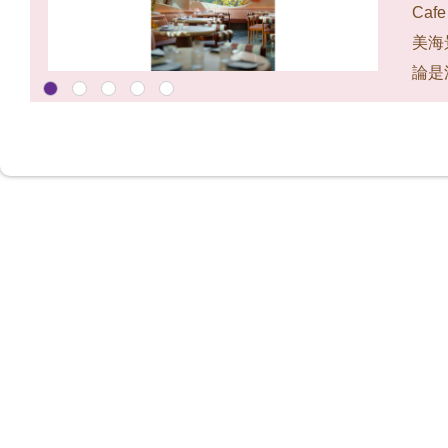
Ca
美海景
論是