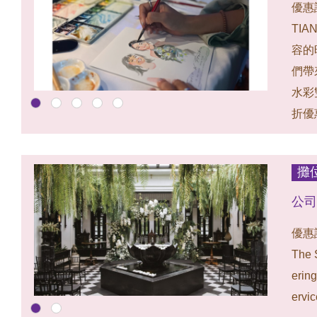
優惠
TI
容的
們帶
水彩
折優
攤
公司
優惠
The 
ering
ervic