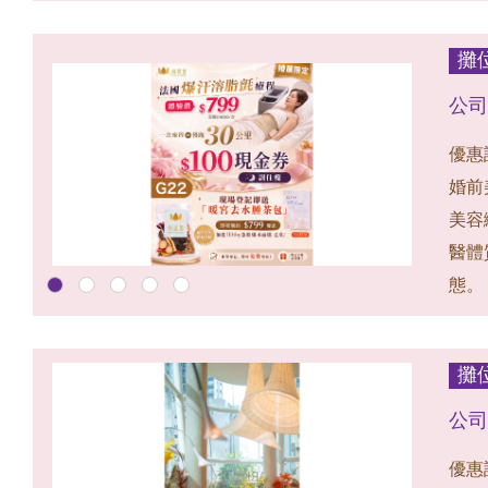
攤
公司：
優惠
婚前
美容
醫體
態。
攤位
公司
優惠