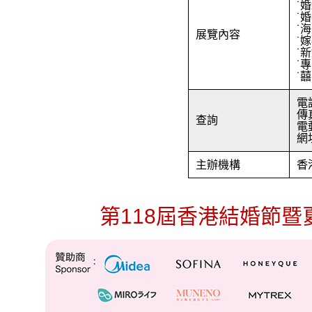
˙
˙
˙
展覽內容
˙
˙
˙
˙
電話
傳真
查詢
電郵
網址
主辦機構
香
第118屆香港結婚節暨