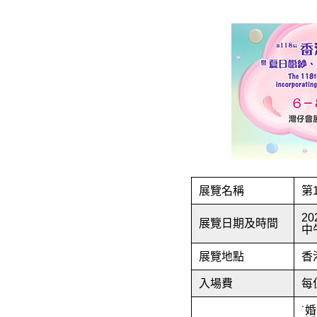
展覽名稱
第
20
展覽日期及時間
中
展覽地點
香
入場費
每
˙