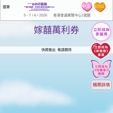
中文
ENG
選單
5 - 7 / 6 / 2026 香港會議展覽中心1號館
主頁
嫁囍萬利券
展會資料
有關展會
展會推介
場內禮遇
快將推出 敬請期待
婚展時間表及回顧
舞台節目
會場平面圖
iWeddingClub新婚會
婚展時間表
參展商名錄
展會回顧
新聞中心
介紹
嫁囍萬利券
iWeddingclub.com
台上及消費大抽獎條款及細則
參展商中心
第122屆展會小冊子
新婚會 Facebook
聯絡我們
第123屆展會小冊子
第124屆展會小冊子
中小企業市場推廣基金