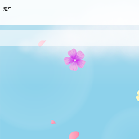
選單
主頁
展會資料
有關展會
展會推介
場內禮遇
婚展時間表及回顧
舞台節目
會場平面圖
iWeddingClub新婚會
婚展時間表
參展商名錄
展會回顧
新聞中心
介紹
嫁囍萬利券
iWeddingclub.com
台上及消費大抽獎條款及細則
參展商中心
第122屆展會小冊子
新婚會 Facebook
聯絡我們
第123屆展會小冊子
第124屆展會小冊子
中小企業市場推廣基金