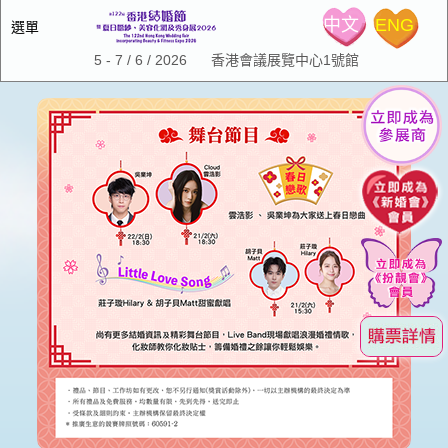
中文
ENG
選單
5 - 7 / 6 / 2026 香港會議展覽中心1號館
主頁
展會資料
有關展會
展會推介
場內禮遇
婚展時間表及回顧
舞台節目
會場平面圖
iWeddingClub新婚會
婚展時間表
參展商名錄
展會回顧
新聞中心
介紹
嫁囍萬利券
iWeddingclub.com
台上及消費大抽獎條款及細則
參展商中心
第122屆展會小冊子
新婚會 Facebook
聯絡我們
第123屆展會小冊子
第124屆展會小冊子
中小企業市場推廣基金